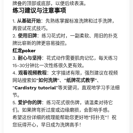
牌叠的顶部或底部，以便后续表演。
练习建议与注意事项
1.
从基础开始
：先熟练掌握标准洗牌和过手洗牌，
再尝试花式技巧。
2.
使用旧牌
：练习花式时，一副柔软、用旧的扑克
牌比崭新的牌更容易操控。
红龙poker
3.
耐心与坚持
：花式动作需要肌肉记忆，每天练习
15-30分钟比一次性练很久更有效。
4.
观看视频教程
：文字描述有限，强烈建议在视频
网站搜索如“
如何洗牌
”、“
纸牌花式教学
”、
“
Cardistry tutorial
”等关键词，直观地学习手法细
节。
5.
爱护你的牌
：练习花式很伤牌，请温柔对待它
们。如果牌弯折过度或边缘磨损，会影响手感。
希望这份详细的梳理能帮助您更好地“捋扑克”！祝
您玩得开心，早日成为洗牌高手！