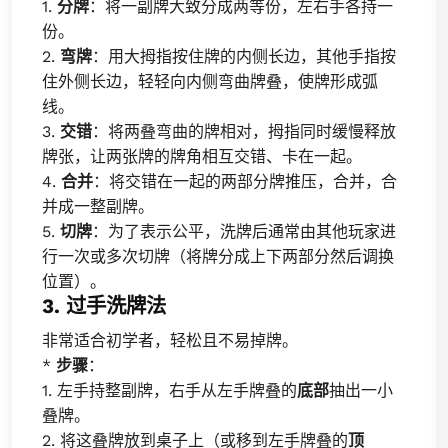
1.
分牌
：将一副牌大致分成两等份，左右手各持一
份。
2.
弯牌
：用大拇指按住牌的内侧长边，其他手指按
住外侧长边，轻轻向内侧弯曲牌叠，使牌形成弧
线。
3.
交错
：将两叠弯曲的牌相对，拇指同时缓慢释放
牌张，让两张牌的牌角相互交错、卡在一起。
4.
合并
：将交错在一起的两部分牌推压，合并，合
并成一整副牌。
5.
切牌
：为了表示公平，洗牌后通常由其他玩家进
行一次或多次切牌（将牌分成上下两部分然后调换
位置）。
3. 过手洗牌法
非常适合初学者，轻松且不易掉牌。
*
步骤
：
1. 左手持整副牌，右手从左手牌叠的
底部
抽出一小
叠牌。
2. 将这叠牌放到桌子上（或移到左手牌叠的
顶