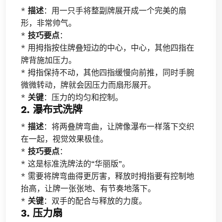
*
描述
：用一只手将整副牌展开成一个完美的扇
形，非常帅气。
*
技巧要点
：
* 用拇指按住牌叠短边的中心，中心，其他四指在
牌背施加压力。
* 拇指保持不动，其他四指缓慢向前推，同时手腕
微微转动，牌就会因压力而扇形展开。
*
关键
：压力的均匀和控制。
2. 瀑布式洗牌
*
描述
：将两叠牌弯曲，让牌像瀑布一样落下交织
在一起，视觉效果极佳。
*
技巧要点
：
* 这是标准洗牌法的“华丽版”。
* 需要将牌弯曲得更厉害，释放时拇指要有控制地
抬高，让牌一张张地、有节奏地落下。
*
关键
：双手的配合与释放的力度。
3. 压力扇