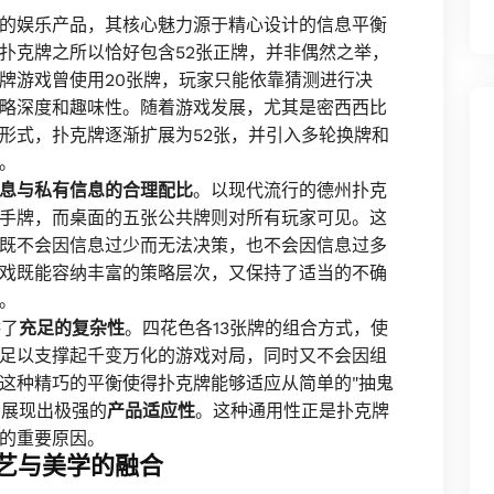
的娱乐产品，其核心魅力源于精心设计的信息平衡
扑克牌之所以恰好包含52张正牌，并非偶然之举，
牌游戏曾使用20张牌，玩家只能依靠猜测进行决
略深度和趣味性。随着游戏发展，尤其是密西西比
形式，扑克牌逐渐扩展为52张，并引入多轮换牌和
。
息与私有信息的合理配比
。以现代流行的德州扑克
手牌，而桌面的五张公共牌则对所有玩家可见。这
既不会因信息过少而无法决策，也不会因信息过多
戏既能容纳丰富的策略层次，又保持了适当的不确
。
供了
充足的复杂性
。四花色各13张牌的组合方式，使
足以支撑起千变万化的游戏对局，同时又不会因组
这种精巧的平衡使得扑克牌能够适应从简单的"抽鬼
，展现出极强的
产品适应性
。这种通用性正是扑克牌
的重要原因。
工艺与美学的融合