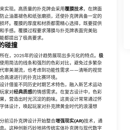
来实现。高质量的扑克牌会采用
覆膜技术
，在牌面
防止油墨褪色和纸张磨损，还使扑克牌具备一定的
损坏。覆膜的厚度和材质都需精心选择，既要提供
和手感。覆膜过程要求薄膜与扑克牌表面完美贴
能都提出了极高要求。
的碰撞
所在，2025年的设计趋势展现出多元化的特点。
极
使用简洁的线条和强烈的色彩对比，避免过多繁杂
代审美潮流，也考虑到功能性需求——清晰的视觉
合高速进行的扑克比赛环境。
设计借鉴不同历史时期艺术特色，融入新艺术运动
玩家对
经典质感
的情感需求。在复古设计中，色彩
果，营造出时光沉淀的韵味。这类设计常常通过怀
字体设计，唤起玩家对扑克牌黄金时代的浪漫想
分前沿扑克牌设计开始整合
增强现实(AR)
技术，通
息。这种创新巧妙地将传统实体扑克牌与现代数字