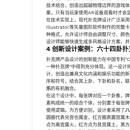
技术结合，创造出超越物理边界的游戏体
案，只有当玩家使用AR设备观看时才会
在技术实现上，现代扑克牌设计广泛采用
Illustrator等矢量图形软件制作的完
种格式，允许设计师自由调整尺寸、颜色
设计师能够快速生成多风格设计方案，并
4 创新设计案例：六十四卦
扑克牌产品设计的创新能力在中国专利"CN10
一种扑克牌"中得到充分体现。这一设计
计，创造出兼具文化内涵和娱乐功能的新
序和符号，结合其上卦、下卦和卦名，联
乐
的有机融合。
在这个设计中，每张牌对应一个卦象，牌
素构成统一的组合个体，分别置于每张牌
使用逻辑。为方便识别，设计者采用了
八
圆圈代表兑宫也属金，红方圈表震宫属木
点为离宫属火，红方点为艮宫属土，黑方