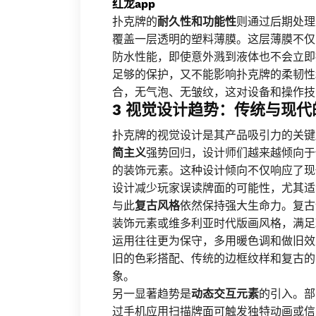
红龙app
扑克牌的
耐久性和功能性
则通过后期处理
覆盖一层透明的塑料薄膜。这层薄膜不仅
防水性能，即使意外溅到液体也不会立即
足够的保护，又不能影响扑克牌的柔韧性
合，无气泡、无皱纹，这对设备和操作技
3 视觉设计趋势：传统与现代
扑克牌的视觉设计是其产品吸引力的关键
简主义
强势回归，设计师们越来越倾向于
的装饰元素。这种设计倾向不仅响应了现
设计减少玩家误读牌面的可能性，尤其适
与此
复古风格
依然保持强大生命力。复古
装饰元素或维多利亚时代版画风格，满足
运用往往更为保守，多用暖色调和做旧效
旧的色彩搭配、传统的边框纹样和复古的
象。
另一显著趋势是
动态交互元素
的引入。部
过手机应用扫描牌面可触发独特动画或信