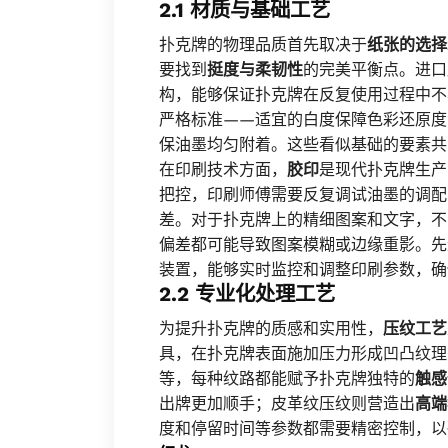
2.1 材质与基础工艺
扑克牌的物理品质首先取决于
纸张的选择
要找到
挺度与柔韧性
的完美平衡点。进口
构，能够保证扑克牌在反复使用过程中不
严格标准——适宜的白度保障色彩还原度
保油墨均匀附着。这些看似基础的要素共
在印刷技术方面，
胶印
是现代扑克牌生产
把控，印刷师傅需要反复调试油墨的调配
差。对于扑克牌上的精细图案和文字，不
偏差都可能导致图案模糊或边缘重影。先
装置，能够实时监控和调整印刷参数，确
2.2 专业化处理工艺
为提升扑克牌的质感和实用性，
压纹工艺
具，在扑克牌表面施加压力形成凹凸纹理
等，每种纹路都能赋予扑克牌独特的
触感
出牌更加顺手；皮革纹压纹则营造出
高端
度和停留时间等参数都需要精密控制，以