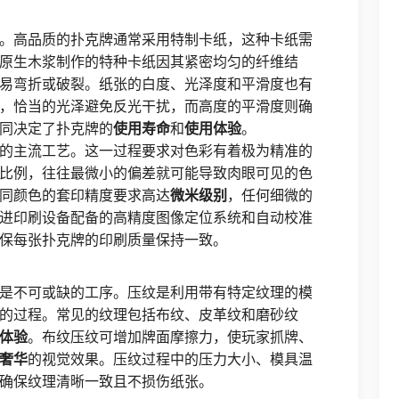
。高品质的扑克牌通常采用特制卡纸，这种卡纸需
原生木浆制作的特种卡纸因其紧密均匀的纤维结
易弯折或破裂。纸张的白度、光泽度和平滑度也有
，恰当的光泽避免反光干扰，而高度的平滑度则确
同决定了扑克牌的
使用寿命
和
使用体验
。
的主流工艺。这一过程要求对色彩有着极为精准的
比例，往往最微小的偏差就可能导致肉眼可见的色
同颜色的套印精度要求高达
微米级别
，任何细微的
进印刷设备配备的高精度图像定位系统和自动校准
保每张扑克牌的印刷质量保持一致。
是不可或缺的工序。压纹是利用带有特定纹理的模
的过程。常见的纹理包括布纹、皮革纹和磨砂纹
体验
。布纹压纹可增加牌面摩擦力，使玩家抓牌、
奢华
的视觉效果。压纹过程中的压力大小、模具温
确保纹理清晰一致且不损伤纸张。