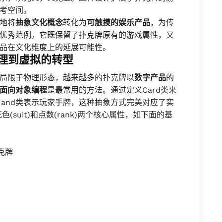
考空间。
地将
抽象文化概念
转化为
可触摸的娱乐产品
，为传
优秀范例。它既保留了扑克牌原有的游戏属性，又
品在文化维度上的延展可能性。
物理到虚拟的转型
局限于物理形态，越来越多的扑克牌以
数字产品
的
面向对象编程
是最常用的方法。通过定义Card类来
Hand类表示玩家手牌，这种抽象方式完美对应了实
(suit)和点数(rank)两个核心属性，如下面的基
扑克牌