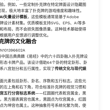
验。例如，一些定制扑克牌在特定牌面设计隐藏图
显现，极大地丰富了扑克牌的游戏维度和趣味性。
AI矢量设计模板
，这些模板通常是基于Adobe
整卡牌设计素材集。优质模板支持SVG、EPS、AI等多
和布局，而不会损失图像质量。这种技术基础使得
根据用户反馈进行调整优化。
扑克牌的文化融合
1396602A
将中国古典典籍《易经》中的六十四卦融入扑克牌设
形态卡牌产品。该设计借助64个卦的特定卦形、卦
系八宫划分和五行属性，实现了
传统文化与现代娱
面元素包括卦形、卦名、序数和五行标志。这些元
的左上角和右下角，符合标准扑克牌的视觉习惯和
宫五行分宫标志系统
——红圆圈代表乾宫属金，黑
，黑方圈表巽宫也属木，黑圆点为坎宫属水，红圆
点为坤宫也属土。这种抽象符号系统化繁为简，使