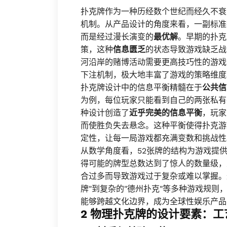
扑克牌作为一种历经数个世纪而经久不衰
机制。从产品设计的角度来看，一副标准
而是经过漫长演变的
最优解
。早期的扑克
策，这种
信息匮乏
的状态导致游戏缺乏战
河沿岸的赌博活动需要更高技巧性的游戏
下注机制，极大地丰富了游戏的策略维度
扑克牌设计中的信息平衡精髓在于
公共信
为例，每位玩家只能看到自己的两张私有
种设计创造了
近乎完美的信息平衡
，玩家
而使胜负失去悬念。这种平衡使得扑克游
定性，让每一局游戏都充满变数和挑战性
从数学角度看，52张牌的结构为游戏提
得可能的牌型总数达到了惊人的数量级，
合过多而导致游戏过于复杂或难以掌握。
牌"到复杂的"德州扑克"等多种游戏规则
能够跨越文化边界，成为全球性娱乐产品
2 物理扑克牌的设计要素：